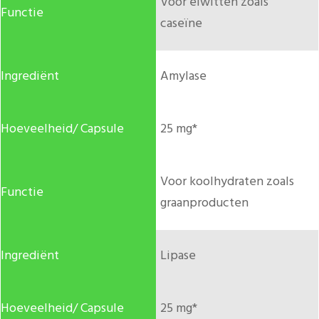
Voor eiwitten zoals
caseïne
Amylase
25 mg*
Voor koolhydraten zoals
graanproducten
Lipase
25 mg*