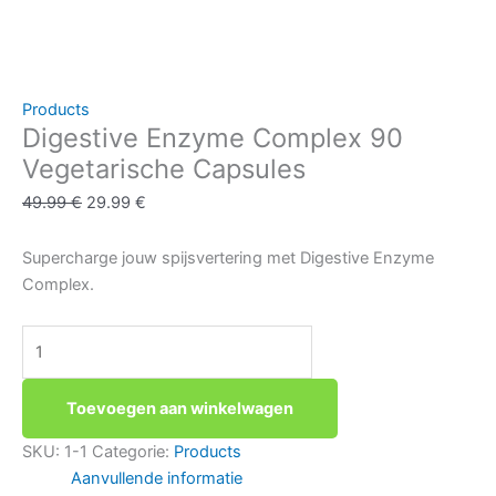
Products
Digestive Enzyme Complex 90
Vegetarische Capsules
Oorspronkelijke
Huidige
49.99
€
29.99
€
prijs
prijs
was:
is:
Supercharge jouw spijsvertering met Digestive Enzyme
49.99 €.
29.99 €.
Complex.
Digestive
Enzyme
Complex
Toevoegen aan winkelwagen
90
Vegetarische
SKU:
1-1
Categorie:
Products
Capsules
Aanvullende informatie