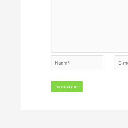
Naam*
E-
mail*