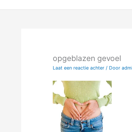
Ga
naar
de
inhoud
opgeblazen gevoel
Laat een reactie achter
/ Door
adm