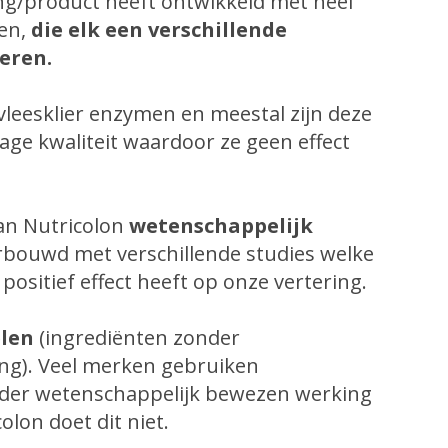
ing/product heeft ontwikkeld met heel
men,
die elk een verschillende
eren.
vleesklier enzymen en meestal zijn deze
age kwaliteit waardoor ze geen effect
van Nutricolon
wetenschappelijk
erbouwd met verschillende studies welke
ositief effect heeft op onze vertering.
len
(ingrediënten zonder
ng). Veel merken gebruiken
nder wetenschappelijk bewezen werking
olon doet dit niet.