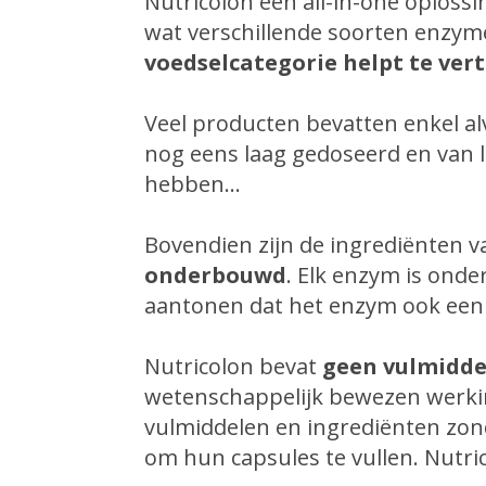
Nutricolon een all-in-one oploss
wat verschillende soorten enzy
voedselcategorie helpt te vert
Veel producten bevatten enkel al
nog eens laag gedoseerd en van l
hebben…
Bovendien zijn de ingrediënten 
onderbouwd
. Elk enzym is ond
aantonen dat het enzym ook een p
Nutricolon bevat
geen vulmidde
wetenschappelijk bewezen werki
vulmiddelen en ingrediënten zo
om hun capsules te vullen. Nutric