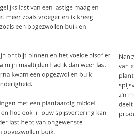
gelijks last van een lastige maag en
et meer zoals vroeger en ik kreeg
 zoals een opgezwollen buik en
jn ontbijt binnen en het voelde alsof er
Nancy
a mijn maaltijden had ik dan weer last
van e
aarna kwam een opgezwollen buik
plant
nderigheid.
spijs
z’n m
varingen met een plantaardig middel
deelt
en hoe ook jij jouw spijsvertering kan
produ
der last hebt van ongewenste
en opgezwollen buik.