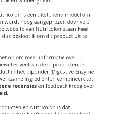
buik en winderigheid.
tricolon is een uitstekend middel om
 en wordt hoog aangeprezen door vele
de website van Nutricolon staan
heel
n
dus besloot ik om dit product uit te
rnet op om meer informatie over
ewel er veel van deze producten te
uct in het bijzonder (Digestive Enzyme
e werkzame ingrediënten combineert tot
oede recensies
en feedback kreeg over
eid
.
oducten en Nutricolon is dat