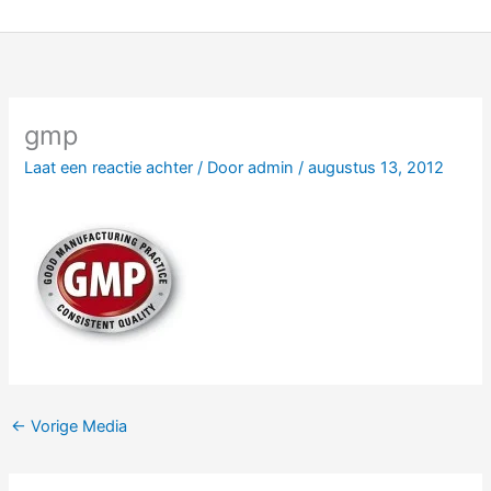
Ga
naar
de
inhoud
gmp
Laat een reactie achter
/ Door
admin
/
augustus 13, 2012
←
Vorige Media