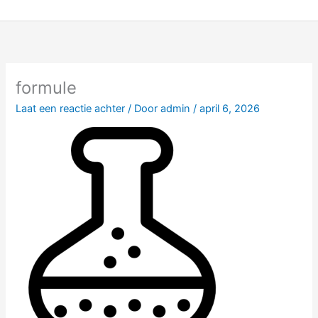
Ga
naar
de
inhoud
formule
Laat een reactie achter
/ Door
admin
/
april 6, 2026