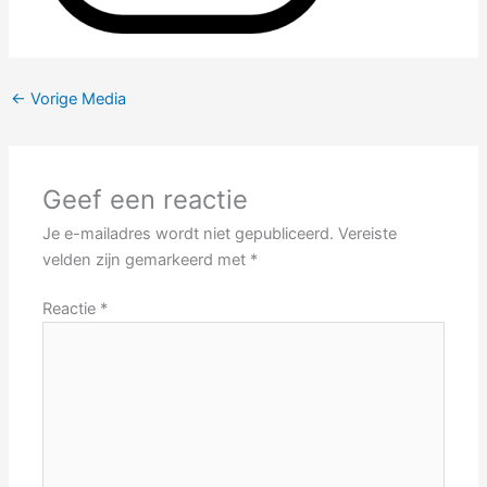
←
Vorige Media
Geef een reactie
Je e-mailadres wordt niet gepubliceerd.
Vereiste
velden zijn gemarkeerd met
*
Reactie
*