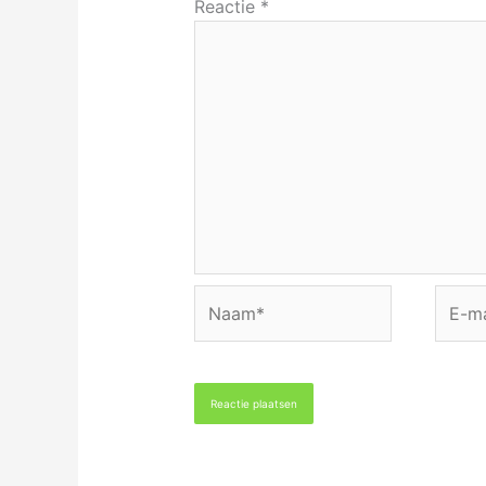
Reactie
*
Naam*
E-
mail*