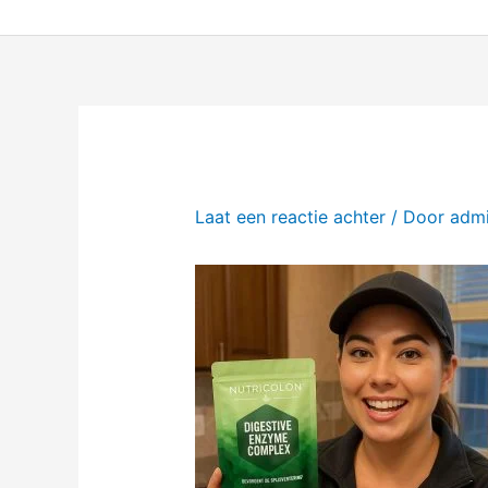
Ga
naar
de
inhoud
Laat een reactie achter
/ Door
adm