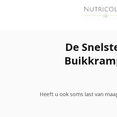
De Snelst
Buikkramp
Heeft u ook soms last van maag