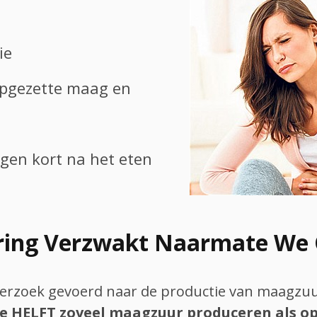
ie
opgezette maag en
gen kort na het eten
ering Verzwakt Naarmate We 
rzoek gevoerd naar de productie van maagzuur
de HELFT zoveel maagzuur produceren als op 2