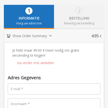
1
2
INFORMATIE
BESTELLING
Voeg uw adres toe
Bevestig uw bestelling
4.95
Show Order Summary
€
Je hebt maar
49.00
€
meer nodig om gratis
verzending te krijgen!
Ga verder met winkelen
Adres Gegevens
E-mail
*
Voornaam
*