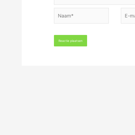
Naam*
E-
mail*