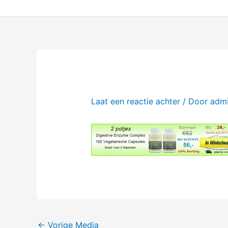
Ga
naar
de
inhoud
Laat een reactie achter
/ Door
adm
←
Vorige Media